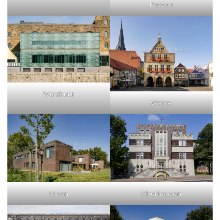
Passau
Würzburg
Werne
Lünen
Oberhausen