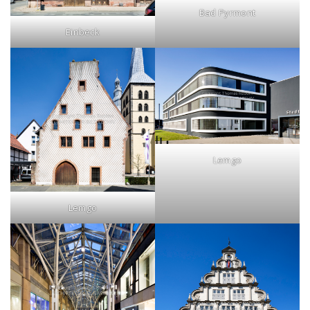
Bad Pyrmont
Einbeck
Lemgo
Lemgo