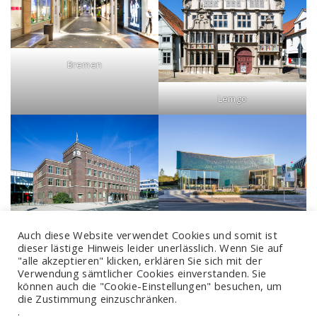
Bremen
Lemgo
Bochum
Bremerhaven
Auch diese Website verwendet Cookies und somit ist
dieser lästige Hinweis leider unerlässlich. Wenn Sie auf
"alle akzeptieren" klicken, erklären Sie sich mit der
Hier sehen Sie nur einen beispielhaften Auszug meiner Fotos.
Verwendung sämtlicher Cookies einverstanden. Sie
können auch die "Cookie-Einstellungen" besuchen, um
Eine wesentlich größere Auswahl an Bauwerken aus diesen
die Zustimmung einzuschränken.
Städten und Regionen finden Sie im
Architektur-Bildarchiv
.
.