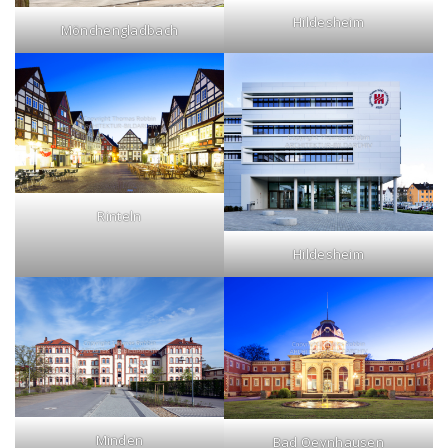
Hildesheim
Mönchengladbach
Rinteln
Hildesheim
Minden
Bad Oeynhausen